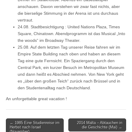
anschauen. Davon verstehen wir zwar fast nichts, aber
die bierselige Stimmung in der Arena ist uns durchaus
vertraut.
24.08. Stadtbesichtigung : United Nations Plaza, Times
Square, Chinatown. Abendprogramm ist das Musical „Into
the woods“ im Broadway Theater.
25.08. Auf dem letzten Tag unserer Reise fahren wir im
Empire State Building nach oben und haben an diesem
Tag eine gute Fernsicht. Ein Spaziergang durch den
Central Park, ein kurzer Besuch im Metropolitan Museum
und dann heißt es Abschied nehmen. Von New York geht
es „über den großen Teich“ zurück nach Brüssel und in
den Studentenalltag nach Deutschland.
An unforgettable great vacation !
Post
← 1985 Eine Studienreise im
2014 Malta – Abtauchen in
Herbst nach Israel
die Geschichte (Mai) →
navigation
(November)