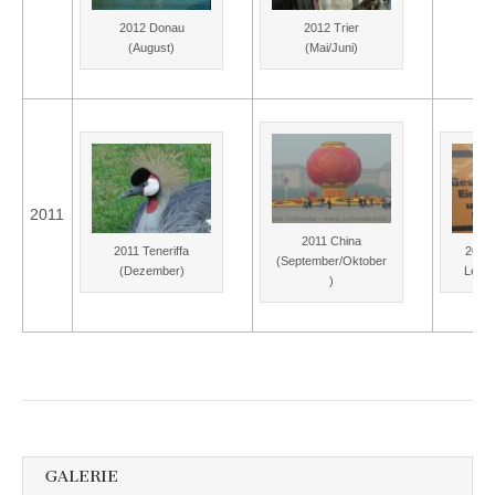
2012 Donau
2012 Trier
(August)
(Mai/Juni)
2011
2011 China
2011 Teneriffa
2011 
(September/Oktober
(Dezember)
Leipzi
)
GALERIE