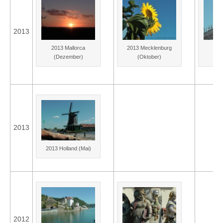
2013
2013 Mallorca
2013 Mecklenburg
20
(Dezember)
(Oktober)
(S
2013
2013 Holland (Mai)
2012