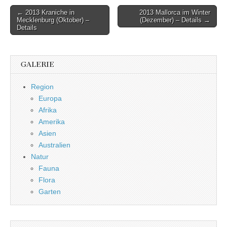
Post
← 2013 Kraniche in
2013 Mallorca im Winter
Mecklenburg (Oktober) –
(Dezember) – Details →
navigation
Details
GALERIE
Region
Europa
Afrika
Amerika
Asien
Australien
Natur
Fauna
Flora
Garten