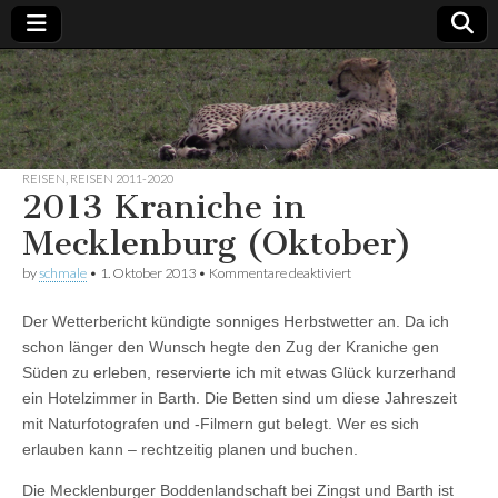
Günter
Willkommen
auf meiner
Website
Schmale
REISEN
,
REISEN 2011-2020
2013 Kraniche in
Mecklenburg (Oktober)
für
by
schmale
•
1. Oktober 2013
•
Kommentare deaktiviert
2013
Kraniche
Der Wetterbericht kündigte sonniges Herbstwetter an. Da ich
in
Mecklenburg
schon länger den Wunsch hegte den Zug der Kraniche gen
(Oktober)
Süden zu erleben, reservierte ich mit etwas Glück kurzerhand
ein Hotelzimmer in Barth. Die Betten sind um diese Jahreszeit
mit Naturfotografen und -Filmern gut belegt. Wer es sich
erlauben kann – rechtzeitig planen und buchen.
Die Mecklenburger Boddenlandschaft bei Zingst und Barth ist